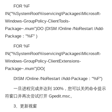
FOR %F
IN("%SystemRoot%\servicing\Packages\Microsoft-
Windows-GroupPolicy-ClientTools-
Package~.mum")DO (DISM /Online /NoRestart /Add-
Package："%F" )
FOR %F
IN("%SystemRoot%\servicing\Packages\Microsoft-
Windows-GroupPolicy-ClientExtensions-
Package~.mum")DO(
DISM /Online /NoRestart /Add-Package："%F")
一旦进程完成并达到 100%，您可以关闭命令提示
符窗口并再次尝试打开 Gpedit.msc。
3、更新视窗