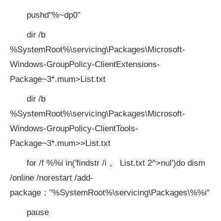
pushd"%~dp0"
dir /b
%SystemRoot%\servicing\Packages\Microsoft-
Windows-GroupPolicy-ClientExtensions-
Package~3*.mum>List.txt
dir /b
%SystemRoot%\servicing\Packages\Microsoft-
Windows-GroupPolicy-ClientTools-
Package~3*.mum>>List.txt
for /f %%i in('findstr /i 。 List.txt 2^>nul')do dism
/online /norestart /add-
package："%SystemRoot%\servicing\Packages\%%i"
pause